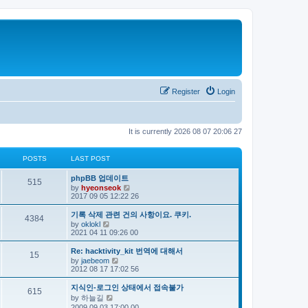
Register
Login
It is currently 2026 08 07 20:06 27
POSTS
LAST POST
phpBB 업데이트
515
V
by
hyeonseok
i
2017 09 05 12:22 26
e
w
기록 삭제 관련 건의 사항이요. 쿠키.
4384
t
V
by
oklokl
h
i
2021 04 11 09:26 00
e
e
l
w
Re: hacktivity_kit 번역에 대해서
a
15
t
V
by
jaebeom
t
h
i
2012 08 17 17:02 56
e
e
e
s
l
w
t
지식인-로그인 상태에서 접속불가
a
615
t
p
V
by
하늘길
t
h
o
i
e
2009 09 03 17:00 00