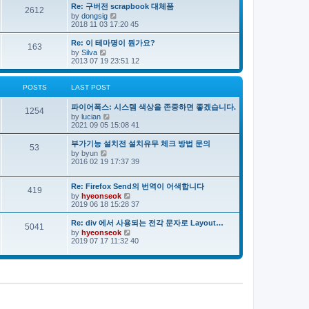
e
s
s
Re: 구버전 scrapbook 대체품
l
t
2612
t
V
by
dongsig
a
p
i
2018 11 03 17:20 45
t
o
e
e
s
w
s
Re: 이 테마명이 뭔가요?
163
t
t
t
V
by
Silva
h
p
i
2013 07 19 23:51 12
e
o
e
l
s
w
a
t
t
POSTS
LAST POST
t
h
e
e
s
파이어폭스: 시스템 색상을 존중하면 좋겠습니다.
l
1254
t
V
by
lucian
a
p
i
2021 09 05 15:08 41
t
o
e
e
s
w
s
부가기능 설치전 설치유무 체크 방법 문의
53
t
t
t
V
by
byun
h
p
i
2016 02 19 17:37 39
e
o
e
l
s
w
a
t
t
Re: Firefox Send의 번역이 어색합니다
419
t
h
V
by
hyeonseok
e
e
i
2019 06 18 15:28 37
s
l
e
t
a
w
Re: div 에서 사용되는 전각 문자로 Layout…
p
5041
t
t
o
V
by
hyeonseok
e
h
s
i
2019 07 17 11:32 40
s
e
t
e
t
l
w
p
a
t
o
t
h
s
e
e
t
s
l
t
a
p
t