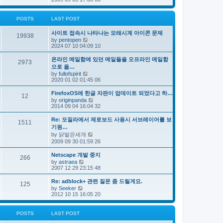
e
s
e
s
l
t
w
t
a
t
p
POSTS
LAST POST
t
h
o
e
e
s
s
사이트 접속시 나타나는 모래시계 아이콘 문제
l
t
19938
t
V
by
pentopen
a
p
i
2024 07 10 04:09 10
t
o
e
e
s
w
s
온라인 메일함에 있던 메일들을 오프라인 메일함
t
2973
t
t
으로 옮…
h
p
V
by
fullofspirit
e
o
i
2020 01 02 01:45 06
l
s
e
a
t
w
FirefoxOS에 한글 자판이 업데이트 되었다고 하…
t
12
t
e
V
by
originpanda
h
s
i
2014 09 04 16:04 32
e
t
e
l
p
w
Re: 모질라에서 제로보드 사용시 서브레이어를 보
a
1511
o
t
기원…
t
s
h
e
V
by
닭발은세개
t
e
s
i
2009 09 30 01:59 26
l
t
e
a
p
w
t
Netscape 개발 중지
o
266
t
e
V
by
astraea
s
h
s
i
2007 12 29 23:15 48
t
e
t
e
l
p
w
Re: adblock+ 관련 질문 좀 드릴게요.
a
o
125
t
V
t
by
Seeker
s
h
i
e
2012 10 15 16:05 20
t
e
e
s
l
w
t
a
t
p
POSTS
LAST POST
t
h
o
e