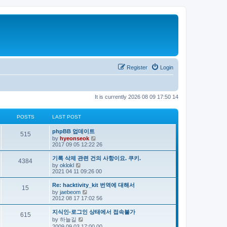
Register
Login
It is currently 2026 08 09 17:50 14
POSTS
LAST POST
phpBB 업데이트
515
V
by
hyeonseok
i
2017 09 05 12:22 26
e
w
기록 삭제 관련 건의 사항이요. 쿠키.
4384
t
V
by
oklokl
h
i
2021 04 11 09:26 00
e
e
l
w
Re: hacktivity_kit 번역에 대해서
a
15
t
V
by
jaebeom
t
h
i
2012 08 17 17:02 56
e
e
e
s
l
w
t
지식인-로그인 상태에서 접속불가
a
615
t
p
V
by
하늘길
t
h
o
i
e
2009 09 03 17:00 00