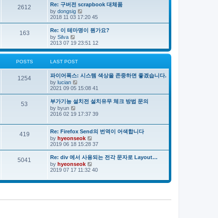
e
s
s
Re: 구버전 scrapbook 대체품
l
t
2612
t
V
by
dongsig
a
p
i
2018 11 03 17:20 45
t
o
e
e
s
w
s
Re: 이 테마명이 뭔가요?
163
t
t
t
V
by
Silva
h
p
i
2013 07 19 23:51 12
e
o
e
l
s
w
a
t
t
POSTS
LAST POST
t
h
e
e
s
파이어폭스: 시스템 색상을 존중하면 좋겠습니다.
l
1254
t
V
by
lucian
a
p
i
2021 09 05 15:08 41
t
o
e
e
s
w
s
부가기능 설치전 설치유무 체크 방법 문의
53
t
t
t
V
by
byun
h
p
i
2016 02 19 17:37 39
e
o
e
l
s
w
a
t
t
Re: Firefox Send의 번역이 어색합니다
419
t
h
V
by
hyeonseok
e
e
i
2019 06 18 15:28 37
s
l
e
t
a
w
Re: div 에서 사용되는 전각 문자로 Layout…
p
5041
t
t
o
V
by
hyeonseok
e
h
s
i
2019 07 17 11:32 40
s
e
t
e
t
l
w
p
a
t
o
t
h
s
e
e
t
s
l
t
a
p
t