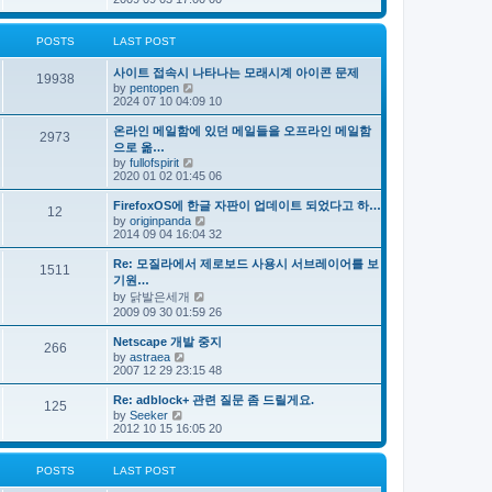
e
s
e
s
l
t
w
t
a
t
p
POSTS
LAST POST
t
h
o
e
e
s
s
사이트 접속시 나타나는 모래시계 아이콘 문제
l
t
19938
t
V
by
pentopen
a
p
i
2024 07 10 04:09 10
t
o
e
e
s
w
s
온라인 메일함에 있던 메일들을 오프라인 메일함
t
2973
t
t
으로 옮…
h
p
V
by
fullofspirit
e
o
i
2020 01 02 01:45 06
l
s
e
a
t
w
FirefoxOS에 한글 자판이 업데이트 되었다고 하…
t
12
t
e
V
by
originpanda
h
s
i
2014 09 04 16:04 32
e
t
e
l
p
w
Re: 모질라에서 제로보드 사용시 서브레이어를 보
a
1511
o
t
기원…
t
s
h
e
V
by
닭발은세개
t
e
s
i
2009 09 30 01:59 26
l
t
e
a
p
w
t
Netscape 개발 중지
o
266
t
e
V
by
astraea
s
h
s
i
2007 12 29 23:15 48
t
e
t
e
l
p
w
Re: adblock+ 관련 질문 좀 드릴게요.
a
o
125
t
V
t
by
Seeker
s
h
i
e
2012 10 15 16:05 20
t
e
e
s
l
w
t
a
t
p
POSTS
LAST POST
t
h
o
e