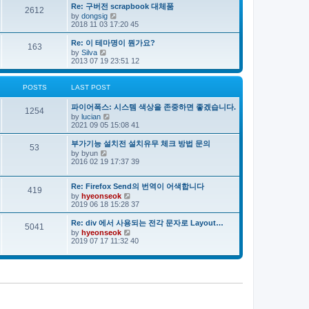
e
s
s
Re: 구버전 scrapbook 대체품
l
t
2612
t
V
by
dongsig
a
p
i
2018 11 03 17:20 45
t
o
e
e
s
w
s
Re: 이 테마명이 뭔가요?
163
t
t
t
V
by
Silva
h
p
i
2013 07 19 23:51 12
e
o
e
l
s
w
a
t
t
POSTS
LAST POST
t
h
e
e
s
파이어폭스: 시스템 색상을 존중하면 좋겠습니다.
l
1254
t
V
by
lucian
a
p
i
2021 09 05 15:08 41
t
o
e
e
s
w
s
부가기능 설치전 설치유무 체크 방법 문의
53
t
t
t
V
by
byun
h
p
i
2016 02 19 17:37 39
e
o
e
l
s
w
a
t
t
Re: Firefox Send의 번역이 어색합니다
419
t
h
V
by
hyeonseok
e
e
i
2019 06 18 15:28 37
s
l
e
t
a
w
Re: div 에서 사용되는 전각 문자로 Layout…
p
5041
t
t
o
V
by
hyeonseok
e
h
s
i
2019 07 17 11:32 40
s
e
t
e
t
l
w
p
a
t
o
t
h
s
e
e
t
s
l
t
a
p
t