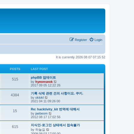
Register
Login
It is currently 2026 08 07 07:15 52
POSTS
LAST POST
phpBB 업데이트
515
V
by
hyeonseok
i
2017 09 05 12:22 26
e
w
기록 삭제 관련 건의 사항이요. 쿠키.
4384
t
V
by
oklokl
h
i
2021 04 11 09:26 00
e
e
l
w
Re: hacktivity_kit 번역에 대해서
a
15
t
V
by
jaebeom
t
h
i
2012 08 17 17:02 56
e
e
e
s
l
w
t
지식인-로그인 상태에서 접속불가
a
615
t
p
V
by
하늘길
t
h
o
i
e
2009 09 03 17:00 00