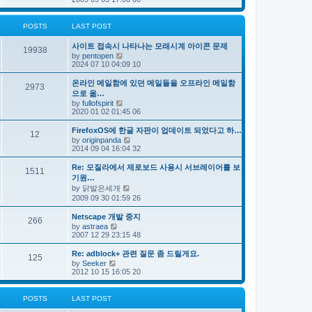
e
s
e
s
l
t
w
t
a
t
p
POSTS
LAST POST
t
h
o
e
e
s
s
사이트 접속시 나타나는 모래시계 아이콘 문제
l
t
19938
t
V
by
pentopen
a
p
i
2024 07 10 04:09 10
t
o
e
e
s
w
s
온라인 메일함에 있던 메일들을 오프라인 메일함
t
2973
t
t
으로 옮…
h
p
V
by
fullofspirit
e
o
i
2020 01 02 01:45 06
l
s
e
a
t
w
FirefoxOS에 한글 자판이 업데이트 되었다고 하…
t
12
t
e
V
by
originpanda
h
s
i
2014 09 04 16:04 32
e
t
e
l
p
w
Re: 모질라에서 제로보드 사용시 서브레이어를 보
a
1511
o
t
기원…
t
s
h
e
V
by
닭발은세개
t
e
s
i
2009 09 30 01:59 26
l
t
e
a
p
w
t
Netscape 개발 중지
o
266
t
e
V
by
astraea
s
h
s
i
2007 12 29 23:15 48
t
e
t
e
l
p
w
Re: adblock+ 관련 질문 좀 드릴게요.
a
o
125
t
V
t
by
Seeker
s
h
i
e
2012 10 15 16:05 20
t
e
e
s
l
w
t
a
t
p
POSTS
LAST POST
t
h
o
e