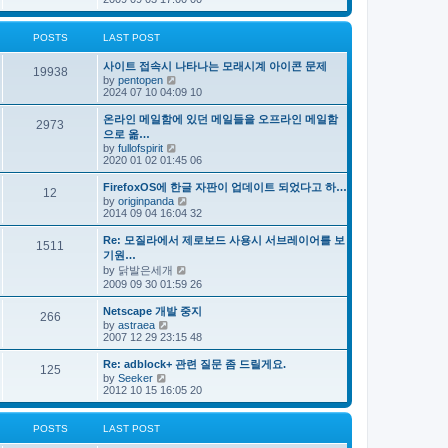
e
s
e
s
l
t
w
t
a
t
p
POSTS
LAST POST
t
h
o
e
e
s
s
사이트 접속시 나타나는 모래시계 아이콘 문제
l
t
19938
t
V
by
pentopen
a
p
i
2024 07 10 04:09 10
t
o
e
e
s
w
s
온라인 메일함에 있던 메일들을 오프라인 메일함
t
2973
t
t
으로 옮…
h
p
V
by
fullofspirit
e
o
i
2020 01 02 01:45 06
l
s
e
a
t
w
FirefoxOS에 한글 자판이 업데이트 되었다고 하…
t
12
t
e
V
by
originpanda
h
s
i
2014 09 04 16:04 32
e
t
e
l
p
w
Re: 모질라에서 제로보드 사용시 서브레이어를 보
a
1511
o
t
기원…
t
s
h
e
V
by
닭발은세개
t
e
s
i
2009 09 30 01:59 26
l
t
e
a
p
w
t
Netscape 개발 중지
o
266
t
e
V
by
astraea
s
h
s
i
2007 12 29 23:15 48
t
e
t
e
l
p
w
Re: adblock+ 관련 질문 좀 드릴게요.
a
o
125
t
V
t
by
Seeker
s
h
i
e
2012 10 15 16:05 20
t
e
e
s
l
w
t
a
t
p
POSTS
LAST POST
t
h
o
e