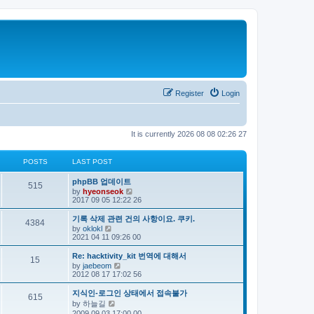
Register
Login
It is currently 2026 08 08 02:26 27
POSTS
LAST POST
phpBB 업데이트
515
V
by
hyeonseok
i
2017 09 05 12:22 26
e
w
기록 삭제 관련 건의 사항이요. 쿠키.
4384
t
V
by
oklokl
h
i
2021 04 11 09:26 00
e
e
l
w
Re: hacktivity_kit 번역에 대해서
a
15
t
V
by
jaebeom
t
h
i
2012 08 17 17:02 56
e
e
e
s
l
w
t
지식인-로그인 상태에서 접속불가
a
615
t
p
V
by
하늘길
t
h
o
i
e
2009 09 03 17:00 00