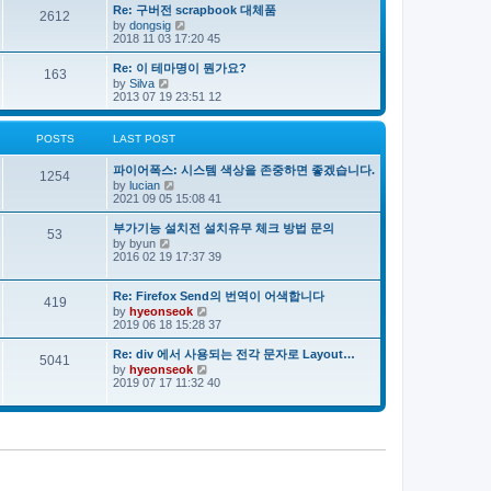
e
s
s
Re: 구버전 scrapbook 대체품
l
t
2612
t
V
by
dongsig
a
p
i
2018 11 03 17:20 45
t
o
e
e
s
w
s
Re: 이 테마명이 뭔가요?
163
t
t
t
V
by
Silva
h
p
i
2013 07 19 23:51 12
e
o
e
l
s
w
a
t
t
POSTS
LAST POST
t
h
e
e
s
파이어폭스: 시스템 색상을 존중하면 좋겠습니다.
l
1254
t
V
by
lucian
a
p
i
2021 09 05 15:08 41
t
o
e
e
s
w
s
부가기능 설치전 설치유무 체크 방법 문의
53
t
t
t
V
by
byun
h
p
i
2016 02 19 17:37 39
e
o
e
l
s
w
a
t
t
Re: Firefox Send의 번역이 어색합니다
419
t
h
V
by
hyeonseok
e
e
i
2019 06 18 15:28 37
s
l
e
t
a
w
Re: div 에서 사용되는 전각 문자로 Layout…
p
5041
t
t
o
V
by
hyeonseok
e
h
s
i
2019 07 17 11:32 40
s
e
t
e
t
l
w
p
a
t
o
t
h
s
e
e
t
s
l
t
a
p
t