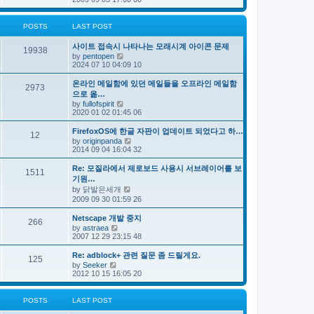
e
s
e
s
l
t
w
t
a
t
p
POSTS
LAST POST
t
h
o
e
e
s
s
사이트 접속시 나타나는 모래시계 아이콘 문제
l
t
19938
t
V
by
pentopen
a
p
i
2024 07 10 04:09 10
t
o
e
e
s
w
s
온라인 메일함에 있던 메일들을 오프라인 메일함
t
2973
t
t
으로 옮…
h
p
V
by
fullofspirit
e
o
i
2020 01 02 01:45 06
l
s
e
a
t
w
FirefoxOS에 한글 자판이 업데이트 되었다고 하…
t
12
t
e
V
by
originpanda
h
s
i
2014 09 04 16:04 32
e
t
e
l
p
w
Re: 모질라에서 제로보드 사용시 서브레이어를 보
a
1511
o
t
기원…
t
s
h
e
V
by
닭발은세개
t
e
s
i
2009 09 30 01:59 26
l
t
e
a
p
w
t
Netscape 개발 중지
o
266
t
e
V
by
astraea
s
h
s
i
2007 12 29 23:15 48
t
e
t
e
l
p
w
Re: adblock+ 관련 질문 좀 드릴게요.
a
o
125
t
V
t
by
Seeker
s
h
i
e
2012 10 15 16:05 20
t
e
e
s
l
w
t
a
t
p
POSTS
LAST POST
t
h
o
e