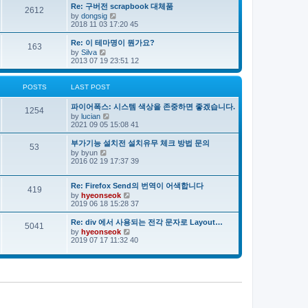
e
s
s
Re: 구버전 scrapbook 대체품
l
t
2612
t
V
by
dongsig
a
p
i
2018 11 03 17:20 45
t
o
e
e
s
w
s
Re: 이 테마명이 뭔가요?
163
t
t
t
V
by
Silva
h
p
i
2013 07 19 23:51 12
e
o
e
l
s
w
a
t
t
POSTS
LAST POST
t
h
e
e
s
파이어폭스: 시스템 색상을 존중하면 좋겠습니다.
l
1254
t
V
by
lucian
a
p
i
2021 09 05 15:08 41
t
o
e
e
s
w
s
부가기능 설치전 설치유무 체크 방법 문의
53
t
t
t
V
by
byun
h
p
i
2016 02 19 17:37 39
e
o
e
l
s
w
a
t
t
Re: Firefox Send의 번역이 어색합니다
419
t
h
V
by
hyeonseok
e
e
i
2019 06 18 15:28 37
s
l
e
t
a
w
Re: div 에서 사용되는 전각 문자로 Layout…
p
5041
t
t
o
V
by
hyeonseok
e
h
s
i
2019 07 17 11:32 40
s
e
t
e
t
l
w
p
a
t
o
t
h
s
e
e
t
s
l
t
a
p
t