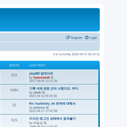
Register
Login
It is currently 2026 08 07 06:24 31
POSTS
LAST POST
phpBB 업데이트
515
V
by
hyeonseok
i
2017 09 05 12:22 26
e
w
기록 삭제 관련 건의 사항이요. 쿠키.
4384
t
V
by
oklokl
h
i
2021 04 11 09:26 00
e
e
l
w
Re: hacktivity_kit 번역에 대해서
a
15
t
V
by
jaebeom
t
h
i
2012 08 17 17:02 56
e
e
e
s
l
w
t
지식인-로그인 상태에서 접속불가
a
615
t
p
V
by
하늘길
t
h
o
i
e
2009 09 03 17:00 00