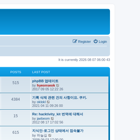
Register
Login
It is currently 2026 08 07 06:00 43
POSTS
LAST POST
phpBB 업데이트
515
V
by
hyeonseok
i
2017 09 05 12:22 26
e
w
기록 삭제 관련 건의 사항이요. 쿠키.
4384
t
V
by
oklokl
h
i
2021 04 11 09:26 00
e
e
l
w
Re: hacktivity_kit 번역에 대해서
a
15
t
V
by
jaebeom
t
h
i
2012 08 17 17:02 56
e
e
e
s
l
w
t
지식인-로그인 상태에서 접속불가
a
615
t
p
V
by
하늘길
t
h
o
i
e
2009 09 03 17:00 00