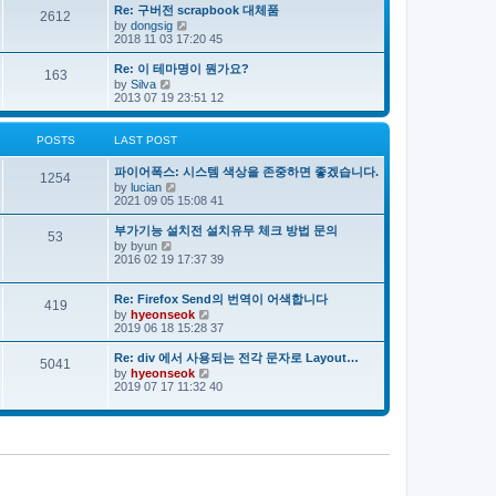
e
s
s
Re: 구버전 scrapbook 대체품
l
t
2612
t
V
by
dongsig
a
p
i
2018 11 03 17:20 45
t
o
e
e
s
w
s
Re: 이 테마명이 뭔가요?
163
t
t
t
V
by
Silva
h
p
i
2013 07 19 23:51 12
e
o
e
l
s
w
a
t
t
POSTS
LAST POST
t
h
e
e
s
파이어폭스: 시스템 색상을 존중하면 좋겠습니다.
l
1254
t
V
by
lucian
a
p
i
2021 09 05 15:08 41
t
o
e
e
s
w
s
부가기능 설치전 설치유무 체크 방법 문의
53
t
t
t
V
by
byun
h
p
i
2016 02 19 17:37 39
e
o
e
l
s
w
a
t
t
Re: Firefox Send의 번역이 어색합니다
419
t
h
V
by
hyeonseok
e
e
i
2019 06 18 15:28 37
s
l
e
t
a
w
Re: div 에서 사용되는 전각 문자로 Layout…
p
5041
t
t
o
V
by
hyeonseok
e
h
s
i
2019 07 17 11:32 40
s
e
t
e
t
l
w
p
a
t
o
t
h
s
e
e
t
s
l
t
a
p
t