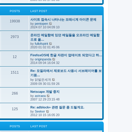
e
s
e
s
l
t
w
t
a
t
p
POSTS
LAST POST
t
h
o
e
e
s
s
사이트 접속시 나타나는 모래시계 아이콘 문제
l
t
19938
t
V
by
pentopen
a
p
i
2024 07 10 04:09 10
t
o
e
e
s
w
s
온라인 메일함에 있던 메일들을 오프라인 메일함
t
2973
t
t
으로 옮…
h
p
V
by
fullofspirit
e
o
i
2020 01 02 01:45 06
l
s
e
a
t
w
FirefoxOS에 한글 자판이 업데이트 되었다고 하…
t
12
t
e
V
by
originpanda
h
s
i
2014 09 04 16:04 32
e
t
e
l
p
w
Re: 모질라에서 제로보드 사용시 서브레이어를 보
a
1511
o
t
기원…
t
s
h
e
V
by
닭발은세개
t
e
s
i
2009 09 30 01:59 26
l
t
e
a
p
w
t
Netscape 개발 중지
o
266
t
e
V
by
astraea
s
h
s
i
2007 12 29 23:15 48
t
e
t
e
l
p
w
Re: adblock+ 관련 질문 좀 드릴게요.
a
o
125
t
V
t
by
Seeker
s
h
i
e
2012 10 15 16:05 20
t
e
e
s
l
w
t
a
t
p
POSTS
LAST POST
t
h
o
e