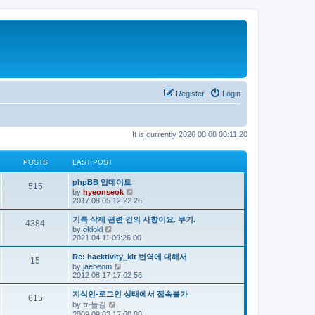
Register
Login
It is currently 2026 08 08 00:11 20
POSTS
LAST POST
phpBB 업데이트
515
V
by
hyeonseok
i
2017 09 05 12:22 26
e
w
기록 삭제 관련 건의 사항이요. 쿠키.
4384
t
V
by
oklokl
h
i
2021 04 11 09:26 00
e
e
l
w
Re: hacktivity_kit 번역에 대해서
a
15
t
V
by
jaebeom
t
h
i
2012 08 17 17:02 56
e
e
e
s
l
w
t
지식인-로그인 상태에서 접속불가
a
615
t
p
V
by
하늘길
t
h
o
i
e
2009 09 03 17:00 00