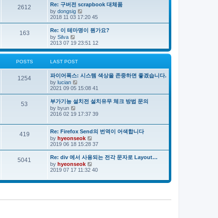
e
s
s
Re: 구버전 scrapbook 대체품
l
t
2612
t
V
by
dongsig
a
p
i
2018 11 03 17:20 45
t
o
e
e
s
w
s
Re: 이 테마명이 뭔가요?
163
t
t
t
V
by
Silva
h
p
i
2013 07 19 23:51 12
e
o
e
l
s
w
a
t
t
POSTS
LAST POST
t
h
e
e
s
파이어폭스: 시스템 색상을 존중하면 좋겠습니다.
l
1254
t
V
by
lucian
a
p
i
2021 09 05 15:08 41
t
o
e
e
s
w
s
부가기능 설치전 설치유무 체크 방법 문의
53
t
t
t
V
by
byun
h
p
i
2016 02 19 17:37 39
e
o
e
l
s
w
a
t
t
Re: Firefox Send의 번역이 어색합니다
419
t
h
V
by
hyeonseok
e
e
i
2019 06 18 15:28 37
s
l
e
t
a
w
Re: div 에서 사용되는 전각 문자로 Layout…
p
5041
t
t
o
V
by
hyeonseok
e
h
s
i
2019 07 17 11:32 40
s
e
t
e
t
l
w
p
a
t
o
t
h
s
e
e
t
s
l
t
a
p
t