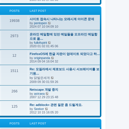
e
s
e
s
l
t
w
t
a
t
p
POSTS
LAST POST
t
h
o
e
e
s
s
사이트 접속시 나타나는 모래시계 아이콘 문제
l
t
19938
t
V
by
pentopen
a
p
i
2024 07 10 04:09 10
t
o
e
e
s
w
s
온라인 메일함에 있던 메일들을 오프라인 메일함
t
2973
t
t
으로 옮…
h
p
V
by
fullofspirit
e
o
i
2020 01 02 01:45 06
l
s
e
a
t
w
FirefoxOS에 한글 자판이 업데이트 되었다고 하…
t
12
t
e
V
by
originpanda
h
s
i
2014 09 04 16:04 32
e
t
e
l
p
w
Re: 모질라에서 제로보드 사용시 서브레이어를 보
a
1511
o
t
기원…
t
s
h
e
V
by
닭발은세개
t
e
s
i
2009 09 30 01:59 26
l
t
e
a
p
w
t
Netscape 개발 중지
o
266
t
e
V
by
astraea
s
h
s
i
2007 12 29 23:15 48
t
e
t
e
l
p
w
Re: adblock+ 관련 질문 좀 드릴게요.
a
o
125
t
V
t
by
Seeker
s
h
i
e
2012 10 15 16:05 20
t
e
e
s
l
w
t
a
t
p
POSTS
LAST POST
t
h
o
e