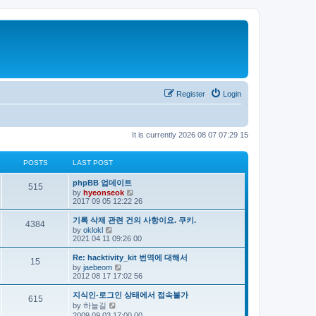
Register
Login
It is currently 2026 08 07 07:29 15
POSTS
LAST POST
phpBB 업데이트
515
V
by
hyeonseok
i
2017 09 05 12:22 26
e
w
기록 삭제 관련 건의 사항이요. 쿠키.
4384
t
V
by
oklokl
h
i
2021 04 11 09:26 00
e
e
l
w
Re: hacktivity_kit 번역에 대해서
a
15
t
V
by
jaebeom
t
h
i
2012 08 17 17:02 56
e
e
e
s
l
w
t
지식인-로그인 상태에서 접속불가
a
615
t
p
V
by
하늘길
t
h
o
i
e
2009 09 03 17:00 00