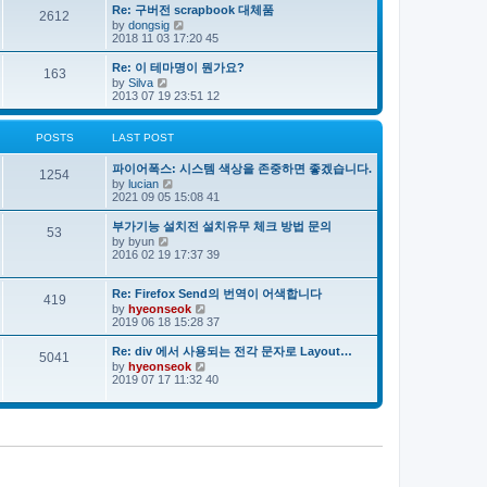
e
s
s
Re: 구버전 scrapbook 대체품
l
t
2612
t
V
by
dongsig
a
p
i
2018 11 03 17:20 45
t
o
e
e
s
w
s
Re: 이 테마명이 뭔가요?
163
t
t
t
V
by
Silva
h
p
i
2013 07 19 23:51 12
e
o
e
l
s
w
a
t
t
POSTS
LAST POST
t
h
e
e
s
파이어폭스: 시스템 색상을 존중하면 좋겠습니다.
l
1254
t
V
by
lucian
a
p
i
2021 09 05 15:08 41
t
o
e
e
s
w
s
부가기능 설치전 설치유무 체크 방법 문의
53
t
t
t
V
by
byun
h
p
i
2016 02 19 17:37 39
e
o
e
l
s
w
a
t
t
Re: Firefox Send의 번역이 어색합니다
419
t
h
V
by
hyeonseok
e
e
i
2019 06 18 15:28 37
s
l
e
t
a
w
Re: div 에서 사용되는 전각 문자로 Layout…
p
5041
t
t
o
V
by
hyeonseok
e
h
s
i
2019 07 17 11:32 40
s
e
t
e
t
l
w
p
a
t
o
t
h
s
e
e
t
s
l
t
a
p
t