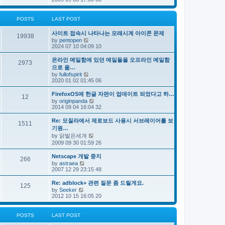
e
s
e
s
l
t
w
t
a
t
p
POSTS
LAST POST
t
h
o
e
e
s
s
사이트 접속시 나타나는 모래시계 아이콘 문제
l
t
19938
t
V
by
pentopen
a
p
i
2024 07 10 04:09 10
t
o
e
e
s
w
s
온라인 메일함에 있던 메일들을 오프라인 메일함
t
2973
t
t
으로 옮…
h
p
V
by
fullofspirit
e
o
i
2020 01 02 01:45 06
l
s
e
a
t
w
FirefoxOS에 한글 자판이 업데이트 되었다고 하…
t
12
t
e
V
by
originpanda
h
s
i
2014 09 04 16:04 32
e
t
e
l
p
w
Re: 모질라에서 제로보드 사용시 서브레이어를 보
a
1511
o
t
기원…
t
s
h
e
V
by
닭발은세개
t
e
s
i
2009 09 30 01:59 26
l
t
e
a
p
w
t
Netscape 개발 중지
o
266
t
e
V
by
astraea
s
h
s
i
2007 12 29 23:15 48
t
e
t
e
l
p
w
Re: adblock+ 관련 질문 좀 드릴게요.
a
o
125
t
V
t
by
Seeker
s
h
i
e
2012 10 15 16:05 20
t
e
e
s
l
w
t
a
t
p
POSTS
LAST POST
t
h
o
e