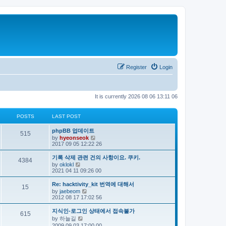
Register
Login
It is currently 2026 08 06 13:11 06
POSTS
LAST POST
phpBB 업데이트
515
V
by
hyeonseok
i
2017 09 05 12:22 26
e
w
기록 삭제 관련 건의 사항이요. 쿠키.
4384
t
V
by
oklokl
h
i
2021 04 11 09:26 00
e
e
l
w
Re: hacktivity_kit 번역에 대해서
a
15
t
V
by
jaebeom
t
h
i
2012 08 17 17:02 56
e
e
e
s
l
w
t
지식인-로그인 상태에서 접속불가
a
615
t
p
V
by
하늘길
t
h
o
i
e
2009 09 03 17:00 00