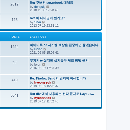
e
s
s
Re: 구버전 scrapbook 대체품
l
t
2612
t
V
by
dongsig
a
p
i
2018 11 03 17:20 45
t
o
e
e
s
w
s
Re: 이 테마명이 뭔가요?
163
t
t
t
V
by
Silva
h
p
i
2013 07 19 23:51 12
e
o
e
l
s
w
a
t
t
POSTS
LAST POST
t
h
e
e
s
파이어폭스: 시스템 색상을 존중하면 좋겠습니다.
l
1254
t
V
by
lucian
a
p
i
2021 09 05 15:08 41
t
o
e
e
s
w
s
부가기능 설치전 설치유무 체크 방법 문의
53
t
t
t
V
by
byun
h
p
i
2016 02 19 17:37 39
e
o
e
l
s
w
a
t
t
Re: Firefox Send의 번역이 어색합니다
419
t
h
V
by
hyeonseok
e
e
i
2019 06 18 15:28 37
s
l
e
t
a
w
Re: div 에서 사용되는 전각 문자로 Layout…
p
5041
t
t
o
V
by
hyeonseok
e
h
s
i
2019 07 17 11:32 40
s
e
t
e
t
l
w
p
a
t
o
t
h
s
e
e
t
s
l
t
a
p
t