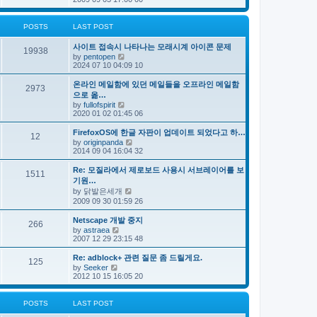
e
s
e
s
l
t
w
t
a
t
p
POSTS
LAST POST
t
h
o
e
e
s
s
사이트 접속시 나타나는 모래시계 아이콘 문제
l
t
19938
t
V
by
pentopen
a
p
i
2024 07 10 04:09 10
t
o
e
e
s
w
s
온라인 메일함에 있던 메일들을 오프라인 메일함
t
2973
t
t
으로 옮…
h
p
V
by
fullofspirit
e
o
i
2020 01 02 01:45 06
l
s
e
a
t
w
FirefoxOS에 한글 자판이 업데이트 되었다고 하…
t
12
t
e
V
by
originpanda
h
s
i
2014 09 04 16:04 32
e
t
e
l
p
w
Re: 모질라에서 제로보드 사용시 서브레이어를 보
a
1511
o
t
기원…
t
s
h
e
V
by
닭발은세개
t
e
s
i
2009 09 30 01:59 26
l
t
e
a
p
w
t
Netscape 개발 중지
o
266
t
e
V
by
astraea
s
h
s
i
2007 12 29 23:15 48
t
e
t
e
l
p
w
Re: adblock+ 관련 질문 좀 드릴게요.
a
o
125
t
V
t
by
Seeker
s
h
i
e
2012 10 15 16:05 20
t
e
e
s
l
w
t
a
t
p
POSTS
LAST POST
t
h
o
e