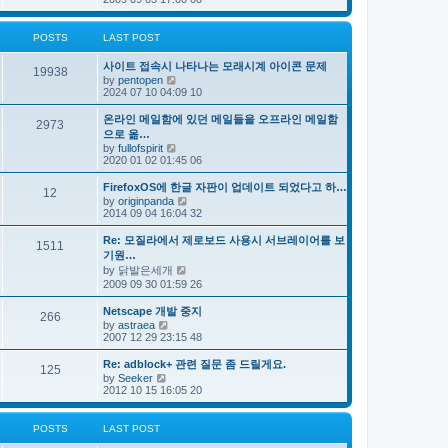
e
s
e
s
l
t
w
t
a
t
p
POSTS
LAST POST
t
h
o
e
e
s
s
사이트 접속시 나타나는 모래시계 아이콘 문제
l
t
19938
t
V
by
pentopen
a
p
i
2024 07 10 04:09 10
t
o
e
e
s
w
s
온라인 메일함에 있던 메일들을 오프라인 메일함
t
2973
t
t
으로 옮…
h
p
V
by
fullofspirit
e
o
i
2020 01 02 01:45 06
l
s
e
a
t
w
FirefoxOS에 한글 자판이 업데이트 되었다고 하…
t
12
t
e
V
by
originpanda
h
s
i
2014 09 04 16:04 32
e
t
e
l
p
w
Re: 모질라에서 제로보드 사용시 서브레이어를 보
a
1511
o
t
기원…
t
s
h
e
V
by
닭발은세개
t
e
s
i
2009 09 30 01:59 26
l
t
e
a
p
w
t
Netscape 개발 중지
o
266
t
e
V
by
astraea
s
h
s
i
2007 12 29 23:15 48
t
e
t
e
l
p
w
Re: adblock+ 관련 질문 좀 드릴게요.
a
o
125
t
V
t
by
Seeker
s
h
i
e
2012 10 15 16:05 20
t
e
e
s
l
w
t
a
t
p
POSTS
LAST POST
t
h
o
e