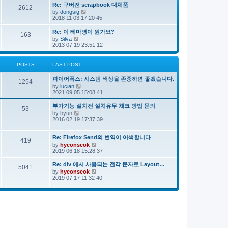
e
s
s
Re: 구버전 scrapbook 대체품
l
t
2612
t
V
by
dongsig
a
p
i
2018 11 03 17:20 45
t
o
e
e
s
w
s
Re: 이 테마명이 뭔가요?
163
t
t
t
V
by
Silva
h
p
i
2013 07 19 23:51 12
e
o
e
l
s
w
a
t
t
POSTS
LAST POST
t
h
e
e
s
파이어폭스: 시스템 색상을 존중하면 좋겠습니다.
l
1254
t
V
by
lucian
a
p
i
2021 09 05 15:08 41
t
o
e
e
s
w
s
부가기능 설치전 설치유무 체크 방법 문의
53
t
t
t
V
by
byun
h
p
i
2016 02 19 17:37 39
e
o
e
l
s
w
a
t
t
Re: Firefox Send의 번역이 어색합니다
419
t
h
V
by
hyeonseok
e
e
i
2019 06 18 15:28 37
s
l
e
t
a
w
Re: div 에서 사용되는 전각 문자로 Layout…
p
5041
t
t
o
V
by
hyeonseok
e
h
s
i
2019 07 17 11:32 40
s
e
t
e
t
l
w
p
a
t
o
t
h
s
e
e
t
s
l
t
a
p
t