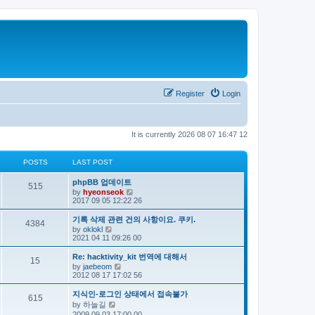
Register
Login
It is currently 2026 08 07 16:47 12
POSTS
LAST POST
phpBB 업데이트
515
V
by
hyeonseok
i
2017 09 05 12:22 26
e
w
기록 삭제 관련 건의 사항이요. 쿠키.
4384
t
V
by
oklokl
h
i
2021 04 11 09:26 00
e
e
l
w
Re: hacktivity_kit 번역에 대해서
a
15
t
V
by
jaebeom
t
h
i
2012 08 17 17:02 56
e
e
e
s
l
w
t
지식인-로그인 상태에서 접속불가
a
615
t
p
V
by
하늘길
t
h
o
i
e
2009 09 03 17:00 00