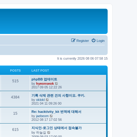
Register
Login
It is currently 2026 08 06 07:58 15
POSTS
LAST POST
phpBB 업데이트
515
V
by
hyeonseok
i
2017 09 05 12:22 26
e
w
기록 삭제 관련 건의 사항이요. 쿠키.
4384
t
V
by
oklokl
h
i
2021 04 11 09:26 00
e
e
l
w
Re: hacktivity_kit 번역에 대해서
a
15
t
V
by
jaebeom
t
h
i
2012 08 17 17:02 56
e
e
e
s
l
w
t
지식인-로그인 상태에서 접속불가
a
615
t
p
V
by
하늘길
t
h
o
i
e
2009 09 03 17:00 00