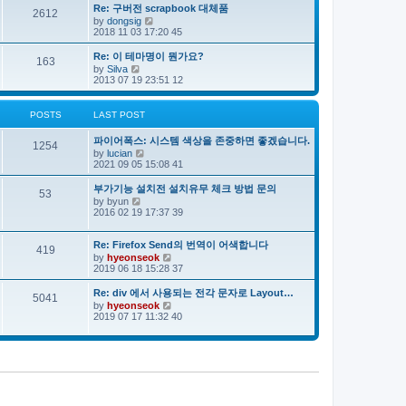
e
s
s
Re: 구버전 scrapbook 대체품
l
t
2612
t
V
by
dongsig
a
p
i
2018 11 03 17:20 45
t
o
e
e
s
w
s
Re: 이 테마명이 뭔가요?
163
t
t
t
V
by
Silva
h
p
i
2013 07 19 23:51 12
e
o
e
l
s
w
a
t
t
POSTS
LAST POST
t
h
e
e
s
파이어폭스: 시스템 색상을 존중하면 좋겠습니다.
l
1254
t
V
by
lucian
a
p
i
2021 09 05 15:08 41
t
o
e
e
s
w
s
부가기능 설치전 설치유무 체크 방법 문의
53
t
t
t
V
by
byun
h
p
i
2016 02 19 17:37 39
e
o
e
l
s
w
a
t
t
Re: Firefox Send의 번역이 어색합니다
419
t
h
V
by
hyeonseok
e
e
i
2019 06 18 15:28 37
s
l
e
t
a
w
Re: div 에서 사용되는 전각 문자로 Layout…
p
5041
t
t
o
V
by
hyeonseok
e
h
s
i
2019 07 17 11:32 40
s
e
t
e
t
l
w
p
a
t
o
t
h
s
e
e
t
s
l
t
a
p
t