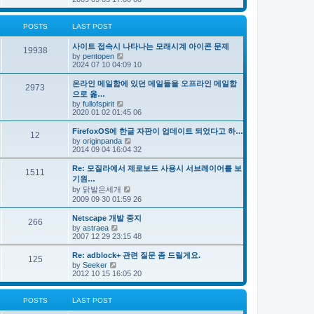
e
s
e
s
l
t
w
t
a
t
p
POSTS
LAST POST
t
h
o
e
e
s
s
사이트 접속시 나타나는 모래시계 아이콘 문제
l
t
19938
t
V
by
pentopen
a
p
i
2024 07 10 04:09 10
t
o
e
e
s
w
s
온라인 메일함에 있던 메일들을 오프라인 메일함
t
2973
t
t
으로 옮…
h
p
V
by
fullofspirit
e
o
i
2020 01 02 01:45 06
l
s
e
a
t
w
FirefoxOS에 한글 자판이 업데이트 되었다고 하…
t
12
t
e
V
by
originpanda
h
s
i
2014 09 04 16:04 32
e
t
e
l
p
w
Re: 모질라에서 제로보드 사용시 서브레이어를 보
a
1511
o
t
기원…
t
s
h
e
V
by
닭발은세개
t
e
s
i
2009 09 30 01:59 26
l
t
e
a
p
w
t
Netscape 개발 중지
o
266
t
e
V
by
astraea
s
h
s
i
2007 12 29 23:15 48
t
e
t
e
l
p
w
Re: adblock+ 관련 질문 좀 드릴게요.
a
o
125
t
V
t
by
Seeker
s
h
i
e
2012 10 15 16:05 20
t
e
e
s
l
w
t
a
t
p
POSTS
LAST POST
t
h
o
e