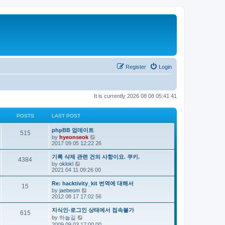
Register
Login
It is currently 2026 08 08 05:41 41
POSTS
LAST POST
phpBB 업데이트
515
V
by
hyeonseok
i
2017 09 05 12:22 26
e
w
기록 삭제 관련 건의 사항이요. 쿠키.
4384
t
V
by
oklokl
h
i
2021 04 11 09:26 00
e
e
l
w
Re: hacktivity_kit 번역에 대해서
a
15
t
V
by
jaebeom
t
h
i
2012 08 17 17:02 56
e
e
e
s
l
w
t
지식인-로그인 상태에서 접속불가
a
615
t
p
V
by
하늘길
t
h
o
i
e
2009 09 03 17:00 00