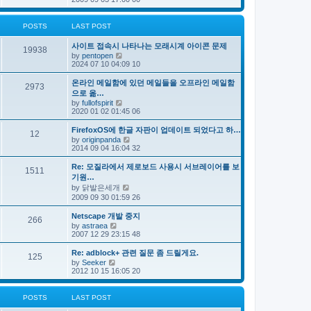
e
s
e
s
l
t
w
t
a
t
p
POSTS
LAST POST
t
h
o
e
e
s
s
사이트 접속시 나타나는 모래시계 아이콘 문제
l
t
19938
t
V
by
pentopen
a
p
i
2024 07 10 04:09 10
t
o
e
e
s
w
s
온라인 메일함에 있던 메일들을 오프라인 메일함
t
2973
t
t
으로 옮…
h
p
V
by
fullofspirit
e
o
i
2020 01 02 01:45 06
l
s
e
a
t
w
FirefoxOS에 한글 자판이 업데이트 되었다고 하…
t
12
t
e
V
by
originpanda
h
s
i
2014 09 04 16:04 32
e
t
e
l
p
w
Re: 모질라에서 제로보드 사용시 서브레이어를 보
a
1511
o
t
기원…
t
s
h
e
V
by
닭발은세개
t
e
s
i
2009 09 30 01:59 26
l
t
e
a
p
w
t
Netscape 개발 중지
o
266
t
e
V
by
astraea
s
h
s
i
2007 12 29 23:15 48
t
e
t
e
l
p
w
Re: adblock+ 관련 질문 좀 드릴게요.
a
o
125
t
V
t
by
Seeker
s
h
i
e
2012 10 15 16:05 20
t
e
e
s
l
w
t
a
t
p
POSTS
LAST POST
t
h
o
e