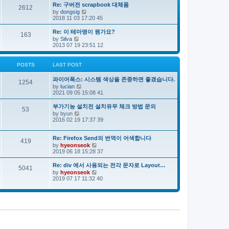
e
s
s
Re: 구버전 scrapbook 대체품
l
t
2612
t
V
by
dongsig
a
p
i
2018 11 03 17:20 45
t
o
e
e
s
w
s
Re: 이 테마명이 뭔가요?
163
t
t
t
V
by
Silva
h
p
i
2013 07 19 23:51 12
e
o
e
l
s
w
a
t
t
POSTS
LAST POST
t
h
e
e
s
파이어폭스: 시스템 색상을 존중하면 좋겠습니다.
l
1254
t
V
by
lucian
a
p
i
2021 09 05 15:08 41
t
o
e
e
s
w
s
부가기능 설치전 설치유무 체크 방법 문의
53
t
t
t
V
by
byun
h
p
i
2016 02 19 17:37 39
e
o
e
l
s
w
a
t
t
Re: Firefox Send의 번역이 어색합니다
419
t
h
V
by
hyeonseok
e
e
i
2019 06 18 15:28 37
s
l
e
t
a
w
Re: div 에서 사용되는 전각 문자로 Layout…
p
5041
t
t
o
V
by
hyeonseok
e
h
s
i
2019 07 17 11:32 40
s
e
t
e
t
l
w
p
a
t
o
t
h
s
e
e
t
s
l
t
a
p
t