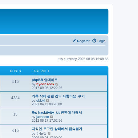
Register
Login
It is currently 2026 08 08 16:09 56
POSTS
LAST POST
phpBB 업데이트
515
V
by
hyeonseok
i
2017 09 05 12:22 26
e
w
기록 삭제 관련 건의 사항이요. 쿠키.
4384
t
V
by
oklokl
h
i
2021 04 11 09:26 00
e
e
l
w
Re: hacktivity_kit 번역에 대해서
a
15
t
V
by
jaebeom
t
h
i
2012 08 17 17:02 56
e
e
e
s
l
w
t
지식인-로그인 상태에서 접속불가
a
615
t
p
V
by
하늘길
t
h
o
i
e
2009 09 03 17:00 00