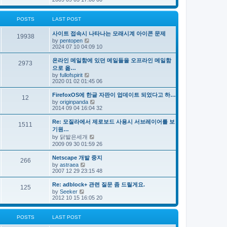
e
s
e
s
l
t
w
t
a
t
p
POSTS
LAST POST
t
h
o
e
e
s
s
사이트 접속시 나타나는 모래시계 아이콘 문제
l
t
19938
t
V
by
pentopen
a
p
i
2024 07 10 04:09 10
t
o
e
e
s
w
s
온라인 메일함에 있던 메일들을 오프라인 메일함
t
2973
t
t
으로 옮…
h
p
V
by
fullofspirit
e
o
i
2020 01 02 01:45 06
l
s
e
a
t
w
FirefoxOS에 한글 자판이 업데이트 되었다고 하…
t
12
t
e
V
by
originpanda
h
s
i
2014 09 04 16:04 32
e
t
e
l
p
w
Re: 모질라에서 제로보드 사용시 서브레이어를 보
a
1511
o
t
기원…
t
s
h
e
V
by
닭발은세개
t
e
s
i
2009 09 30 01:59 26
l
t
e
a
p
w
t
Netscape 개발 중지
o
266
t
e
V
by
astraea
s
h
s
i
2007 12 29 23:15 48
t
e
t
e
l
p
w
Re: adblock+ 관련 질문 좀 드릴게요.
a
o
125
t
V
t
by
Seeker
s
h
i
e
2012 10 15 16:05 20
t
e
e
s
l
w
t
a
t
p
POSTS
LAST POST
t
h
o
e