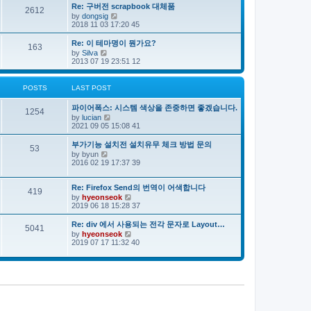
e
s
s
Re: 구버전 scrapbook 대체품
l
t
2612
t
V
by
dongsig
a
p
i
2018 11 03 17:20 45
t
o
e
e
s
w
s
Re: 이 테마명이 뭔가요?
163
t
t
t
V
by
Silva
h
p
i
2013 07 19 23:51 12
e
o
e
l
s
w
a
t
t
POSTS
LAST POST
t
h
e
e
s
파이어폭스: 시스템 색상을 존중하면 좋겠습니다.
l
1254
t
V
by
lucian
a
p
i
2021 09 05 15:08 41
t
o
e
e
s
w
s
부가기능 설치전 설치유무 체크 방법 문의
53
t
t
t
V
by
byun
h
p
i
2016 02 19 17:37 39
e
o
e
l
s
w
a
t
t
Re: Firefox Send의 번역이 어색합니다
419
t
h
V
by
hyeonseok
e
e
i
2019 06 18 15:28 37
s
l
e
t
a
w
Re: div 에서 사용되는 전각 문자로 Layout…
p
5041
t
t
o
V
by
hyeonseok
e
h
s
i
2019 07 17 11:32 40
s
e
t
e
t
l
w
p
a
t
o
t
h
s
e
e
t
s
l
t
a
p
t