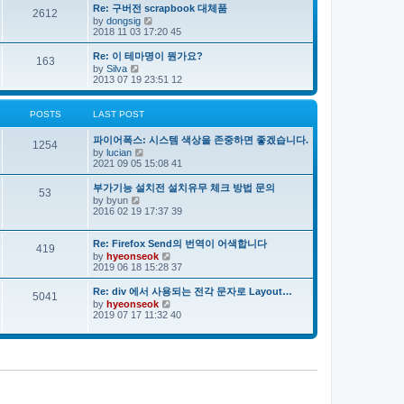
e
s
s
Re: 구버전 scrapbook 대체품
l
t
2612
t
V
by
dongsig
a
p
i
2018 11 03 17:20 45
t
o
e
e
s
w
s
Re: 이 테마명이 뭔가요?
163
t
t
t
V
by
Silva
h
p
i
2013 07 19 23:51 12
e
o
e
l
s
w
a
t
t
POSTS
LAST POST
t
h
e
e
s
파이어폭스: 시스템 색상을 존중하면 좋겠습니다.
l
1254
t
V
by
lucian
a
p
i
2021 09 05 15:08 41
t
o
e
e
s
w
s
부가기능 설치전 설치유무 체크 방법 문의
53
t
t
t
V
by
byun
h
p
i
2016 02 19 17:37 39
e
o
e
l
s
w
a
t
t
Re: Firefox Send의 번역이 어색합니다
419
t
h
V
by
hyeonseok
e
e
i
2019 06 18 15:28 37
s
l
e
t
a
w
Re: div 에서 사용되는 전각 문자로 Layout…
p
5041
t
t
o
V
by
hyeonseok
e
h
s
i
2019 07 17 11:32 40
s
e
t
e
t
l
w
p
a
t
o
t
h
s
e
e
t
s
l
t
a
p
t