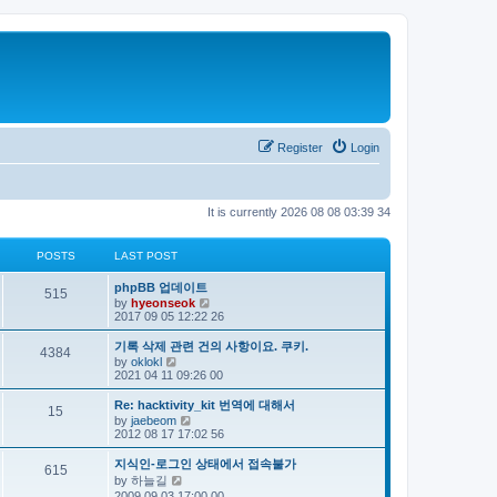
Register
Login
It is currently 2026 08 08 03:39 34
POSTS
LAST POST
phpBB 업데이트
515
V
by
hyeonseok
i
2017 09 05 12:22 26
e
w
기록 삭제 관련 건의 사항이요. 쿠키.
4384
t
V
by
oklokl
h
i
2021 04 11 09:26 00
e
e
l
w
Re: hacktivity_kit 번역에 대해서
a
15
t
V
by
jaebeom
t
h
i
2012 08 17 17:02 56
e
e
e
s
l
w
t
지식인-로그인 상태에서 접속불가
a
615
t
p
V
by
하늘길
t
h
o
i
e
2009 09 03 17:00 00