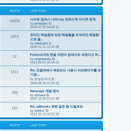
e
s
e
s
l
t
w
t
a
t
p
POSTS
LAST POST
t
h
o
e
e
s
s
사이트 접속시 나타나는 모래시계 아이콘 문제
l
t
19938
t
V
by
pentopen
a
p
i
2024 07 10 04:09 10
t
o
e
e
s
w
s
온라인 메일함에 있던 메일들을 오프라인 메일함
t
2973
t
t
으로 옮…
h
p
V
by
fullofspirit
e
o
i
2020 01 02 01:45 06
l
s
e
a
t
w
FirefoxOS에 한글 자판이 업데이트 되었다고 하…
t
12
t
e
V
by
originpanda
h
s
i
2014 09 04 16:04 32
e
t
e
l
p
w
Re: 모질라에서 제로보드 사용시 서브레이어를 보
a
1511
o
t
기원…
t
s
h
e
V
by
닭발은세개
t
e
s
i
2009 09 30 01:59 26
l
t
e
a
p
w
t
Netscape 개발 중지
o
266
t
e
V
by
astraea
s
h
s
i
2007 12 29 23:15 48
t
e
t
e
l
p
w
Re: adblock+ 관련 질문 좀 드릴게요.
a
o
125
t
V
t
by
Seeker
s
h
i
e
2012 10 15 16:05 20
t
e
e
s
l
w
t
a
t
p
POSTS
LAST POST
t
h
o
e