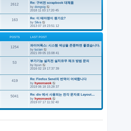
e
s
s
Re: 구버전 scrapbook 대체품
l
t
2612
t
V
by
dongsig
a
p
i
2018 11 03 17:20 45
t
o
e
e
s
w
s
Re: 이 테마명이 뭔가요?
163
t
t
t
V
by
Silva
h
p
i
2013 07 19 23:51 12
e
o
e
l
s
w
a
t
t
POSTS
LAST POST
t
h
e
e
s
파이어폭스: 시스템 색상을 존중하면 좋겠습니다.
l
1254
t
V
by
lucian
a
p
i
2021 09 05 15:08 41
t
o
e
e
s
w
s
부가기능 설치전 설치유무 체크 방법 문의
53
t
t
t
V
by
byun
h
p
i
2016 02 19 17:37 39
e
o
e
l
s
w
a
t
t
Re: Firefox Send의 번역이 어색합니다
419
t
h
V
by
hyeonseok
e
e
i
2019 06 18 15:28 37
s
l
e
t
a
w
Re: div 에서 사용되는 전각 문자로 Layout…
p
5041
t
t
o
V
by
hyeonseok
e
h
s
i
2019 07 17 11:32 40
s
e
t
e
t
l
w
p
a
t
o
t
h
s
e
e
t
s
l
t
a
p
t