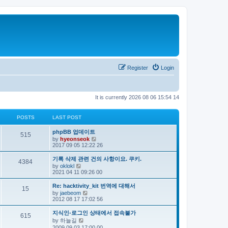
Register
Login
It is currently 2026 08 06 15:54 14
POSTS
LAST POST
phpBB 업데이트
515
V
by
hyeonseok
i
2017 09 05 12:22 26
e
w
기록 삭제 관련 건의 사항이요. 쿠키.
4384
t
V
by
oklokl
h
i
2021 04 11 09:26 00
e
e
l
w
Re: hacktivity_kit 번역에 대해서
a
15
t
V
by
jaebeom
t
h
i
2012 08 17 17:02 56
e
e
e
s
l
w
t
지식인-로그인 상태에서 접속불가
a
615
t
p
V
by
하늘길
t
h
o
i
e
2009 09 03 17:00 00